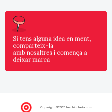
Si tens alguna idea en ment,
comparteix-la
amb nosaltres i comença a
deixar marca
Copyright ©2023 la-chincheta.com