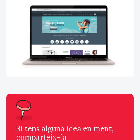
Si tens alguna idea en ment,
comparteix-la