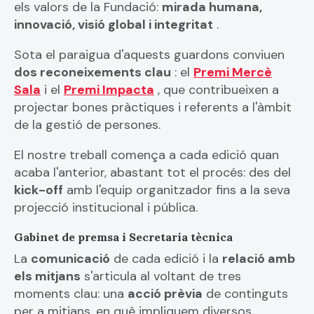
els valors de la Fundació:
mirada humana,
innovació, visió global i integritat
.
Sota el paraigua d'aquests guardons conviuen
dos reconeixements clau
: el
Premi Mercè
Sala
i el
Premi Impacta
, que contribueixen a
projectar bones pràctiques i referents a l'àmbit
de la gestió de persones.
El nostre treball comença a cada edició quan
acaba l'anterior, abastant tot el procés: des del
kick-off
amb l'equip organitzador fins a la seva
projecció institucional i pública.
Gabinet de premsa i Secretaria tècnica
La
comunicació
de cada edició i la
relació amb
els mitjans
s'articula al voltant de tres
moments clau: una
acció prèvia
de continguts
per a mitjans, en què impliquem diversos