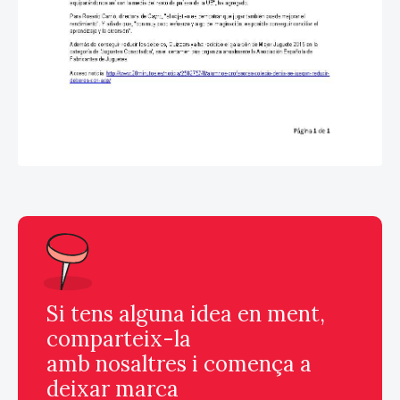
Si tens alguna idea en ment,
comparteix-la
amb nosaltres i comença a
deixar marca