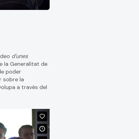
vídeo
d'unes
e la Generalitat de
 de poder
r sobre la
volupa a través del