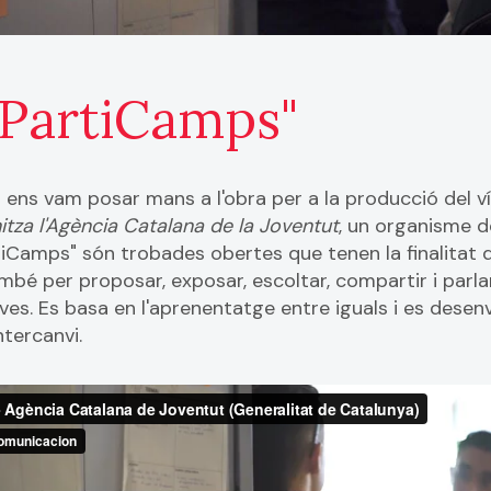
"PartiCamps"
 ens vam posar mans a l'obra per a la producció del 
tza l'Agència Catalana de la Joventut
, un organisme d
rtiCamps" són trobades obertes que tenen la finalitat
ambé per proposar, exposar, escoltar, compartir i parla
oves. Es basa en l'aprenentatge entre iguals i es desen
ntercanvi.