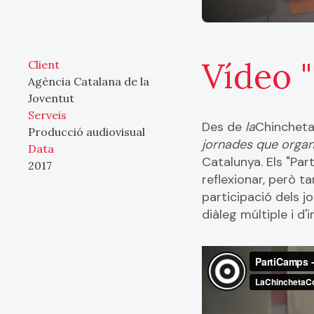
Vídeo 
Client
Agència Catalana de la
Joventut
Serveis
Des de
la
Chincheta
Producció audiovisual
jornades que organi
Data
Catalunya. Els "Pa
2017
reflexionar, però t
participació dels j
diàleg múltiple i d'i