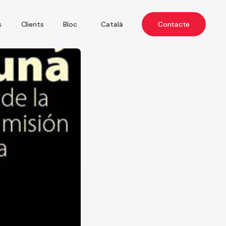
Català
Contacte
s
Clients
Bloc
Español