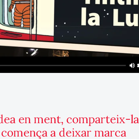
idea en ment, comparteix-la
i comença a deixar marca