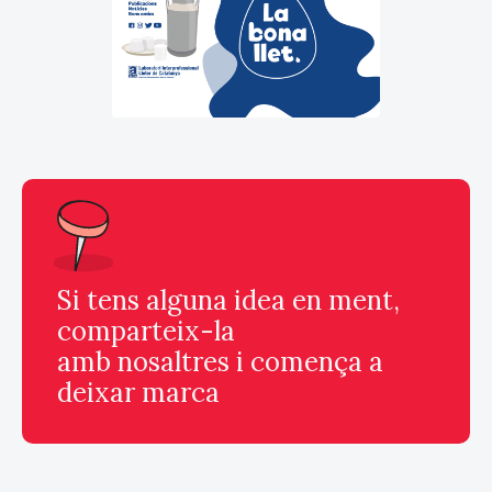
Si tens alguna idea en ment,
comparteix-la
amb nosaltres i comença a
deixar marca